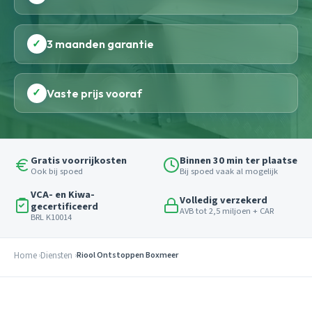
✓
3 maanden garantie
✓
Vaste prijs vooraf
Gratis voorrijkosten
Binnen 30 min ter plaatse
Ook bij spoed
Bij spoed vaak al mogelijk
VCA- en Kiwa-
Volledig verzekerd
gecertificeerd
AVB tot 2,5 miljoen + CAR
BRL K10014
Home
Diensten
Riool Ontstoppen Boxmeer