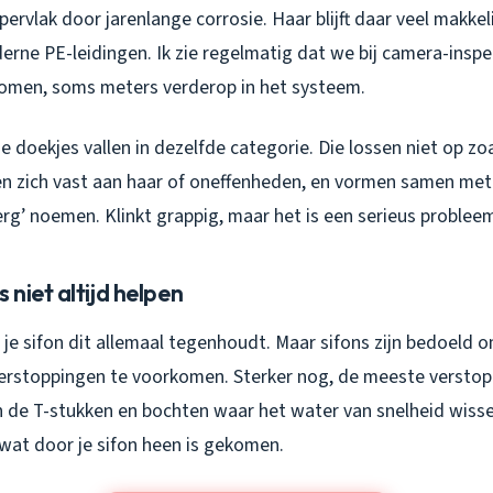
ervlak door jarenlange corrosie. Haar blijft daar veel makke
erne PE-leidingen. Ik zie regelmatig dat we bij camera-insp
omen, soms meters verderop in het systeem.
 doekjes vallen in dezelfde categorie. Die lossen niet op zoa
ken zich vast aan haar of oneffenheden, en vormen samen met
rg’ noemen. Klinkt grappig, maar het is een serieus problee
niet altijd helpen
je sifon dit allemaal tegenhoudt. Maar sifons zijn bedoeld 
erstoppingen te voorkomen. Sterker nog, de meeste versto
 in de T-stukken en bochten waar het water van snelheid wisse
 wat door je sifon heen is gekomen.