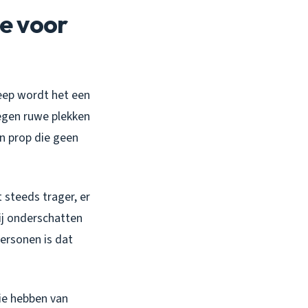
e voor
eep wordt het een
tegen ruwe plekken
en prop die geen
 steeds trager, er
mij onderschatten
personen is dat
Die hebben van