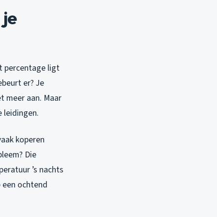
 je
t percentage ligt
beurt er? Je
et meer aan. Maar
e leidingen.
 vaak koperen
bleem? Die
peratuur ’s nachts
op een ochtend