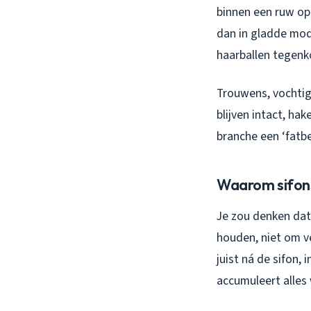
binnen een ruw opp
dan in gladde mod
haarballen tegenk
Trouwens, vochtige
blijven intact, ha
branche een ‘fatbe
Waarom sifons 
Je zou denken dat 
houden, niet om v
juist ná de sifon,
accumuleert alles