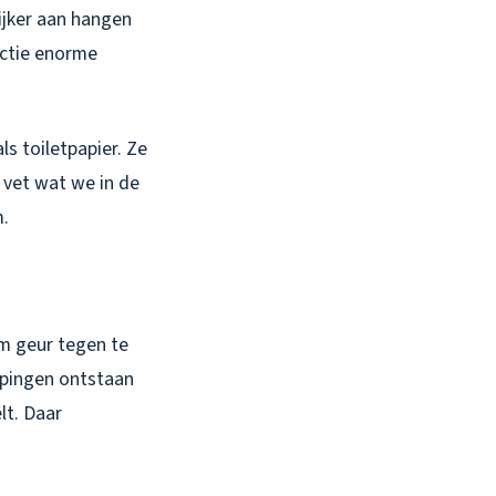
lijker aan hangen
ectie enorme
ls toiletpapier. Ze
 vet wat we in de
m.
om geur tegen te
ppingen ontstaan
lt. Daar