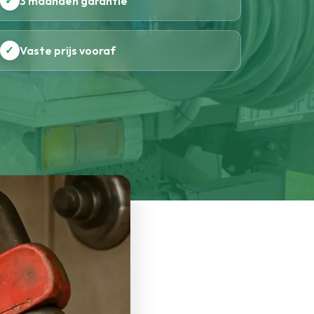
✓
3 maanden garantie
✓
Vaste prijs vooraf