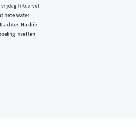
vrijdag frituurvet
at hete water
ft achter. Na drie
oeling inzetten